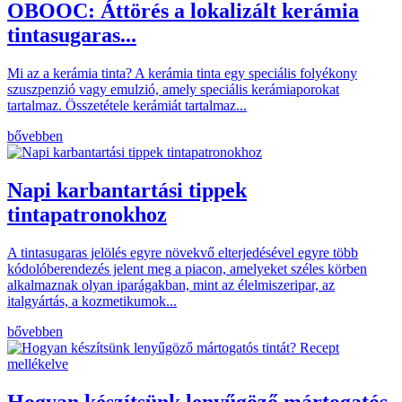
OBOOC: Áttörés a lokalizált kerámia
tintasugaras...
Mi az a kerámia tinta? A kerámia tinta egy speciális folyékony
szuszpenzió vagy emulzió, amely speciális kerámiaporokat
tartalmaz. Összetétele kerámiát tartalmaz...
bővebben
Napi karbantartási tippek
tintapatronokhoz
A tintasugaras jelölés egyre növekvő elterjedésével egyre több
kódolóberendezés jelent meg a piacon, amelyeket széles körben
alkalmaznak olyan iparágakban, mint az élelmiszeripar, az
italgyártás, a kozmetikumok...
bővebben
Hogyan készítsünk lenyűgöző mártogatós