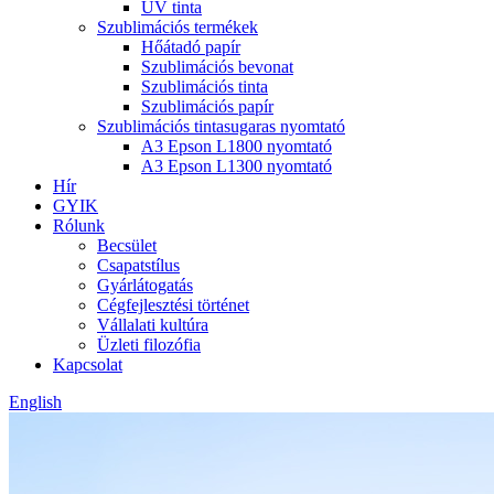
UV tinta
Szublimációs termékek
Hőátadó papír
Szublimációs bevonat
Szublimációs tinta
Szublimációs papír
Szublimációs tintasugaras nyomtató
A3 Epson L1800 nyomtató
A3 Epson L1300 nyomtató
Hír
GYIK
Rólunk
Becsület
Csapatstílus
Gyárlátogatás
Cégfejlesztési történet
Vállalati kultúra
Üzleti filozófia
Kapcsolat
English