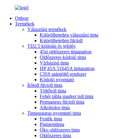
Otthon
Termékek
Választási termékek
Kitörölhetetlen választási tinta
Kitörölhetetlen filctoll
TIJ2.5 kódolás és jelölés
45si oldószeres tintapatron
Oldószeres kódoló tinta
Vízbázisú tinta
HP 45A 51645A tintapatron
CISS utántöltő rendszer
Kódoló nyomtató
Írótoll filctoll tinta
Töltőtoll tinta
Fehér tábla marker toll tinta
Permanens filctoll tinta
Alkoholos tinta
Tintasugaras nyomtató tinta
Festék tinta
Pigmenttinta
Öko oldószeres tinta
Oldószeres tinta