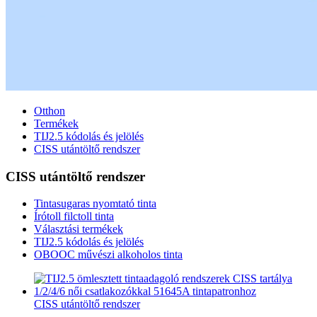
Otthon
Termékek
TIJ2.5 kódolás és jelölés
CISS utántöltő rendszer
CISS utántöltő rendszer
Tintasugaras nyomtató tinta
Írótoll filctoll tinta
Választási termékek
TIJ2.5 kódolás és jelölés
OBOOC művészi alkoholos tinta
CISS utántöltő rendszer