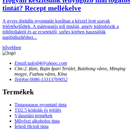
tintát? Recept mellékelve
A gyors digitális nyomtatás korában a kézzel írott szavak
felértékelődtek. A mártogatós toll tintáját, amely különbözik a
töltőtollaktól és az ecsetektől, széles körben használják
naplódíszítéshez...
bővebben
Email:
sales04@obooc.com
Cím:
2. fázis, Bajin Ipari Terület, Baizhong város, Minqing
megye, Fuzhou város, Kína
Telefon:
0086-13313769052
Termékek
Tintasugaras nyomtató tinta
TIJ2.5 kódolás és jelölés
Választási termékek
Művészi alkoholos tinta
Írótoll filctoll tinta