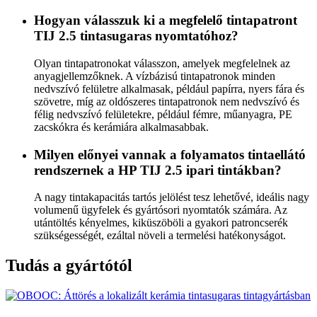
Hogyan válasszuk ki a megfelelő tintapatront
TIJ 2.5 tintasugaras nyomtatóhoz?
Olyan tintapatronokat válasszon, amelyek megfelelnek az
anyagjellemzőknek. A vízbázisú tintapatronok minden
nedvszívó felületre alkalmasak, például papírra, nyers fára és
szövetre, míg az oldószeres tintapatronok nem nedvszívó és
félig nedvszívó felületekre, például fémre, műanyagra, PE
zacskókra és kerámiára alkalmasabbak.
Milyen előnyei vannak a folyamatos tintaellátó
rendszernek a HP TIJ 2.5 ipari tintákban?
A nagy tintakapacitás tartós jelölést tesz lehetővé, ideális nagy
volumenű ügyfelek és gyártósori nyomtatók számára. Az
utántöltés kényelmes, kiküszöböli a gyakori patroncserék
szükségességét, ezáltal növeli a termelési hatékonyságot.
Tudás a gyártótól