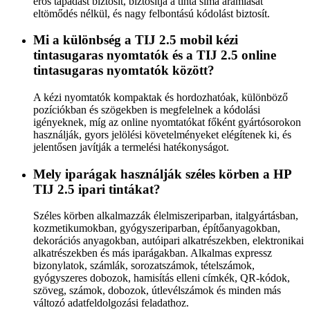
erős tapadást biztosít, biztosítja a tinta sima áramlását
eltömődés nélkül, és nagy felbontású kódolást biztosít.
Mi a különbség a TIJ 2.5 mobil kézi
tintasugaras nyomtatók és a TIJ 2.5 online
tintasugaras nyomtatók között?
A kézi nyomtatók kompaktak és hordozhatóak, különböző
pozíciókban és szögekben is megfelelnek a kódolási
igényeknek, míg az online nyomtatókat főként gyártósorokon
használják, gyors jelölési követelményeket elégítenek ki, és
jelentősen javítják a termelési hatékonyságot.
Mely iparágak használják széles körben a HP
TIJ 2.5 ipari tintákat?
Széles körben alkalmazzák élelmiszeriparban, italgyártásban,
kozmetikumokban, gyógyszeriparban, építőanyagokban,
dekorációs anyagokban, autóipari alkatrészekben, elektronikai
alkatrészekben és más iparágakban. Alkalmas expressz
bizonylatok, számlák, sorozatszámok, tételszámok,
gyógyszeres dobozok, hamisítás elleni címkék, QR-kódok,
szöveg, számok, dobozok, útlevélszámok és minden más
változó adatfeldolgozási feladathoz.