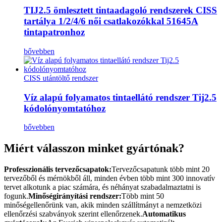
TIJ2.5 ömlesztett tintaadagoló rendszerek CISS
tartálya 1/2/4/6 női csatlakozókkal 51645A
tintapatronhoz
bővebben
CISS utántöltő rendszer
Víz alapú folyamatos tintaellátó rendszer Tij2.5
kódolónyomtatóhoz
bővebben
Miért válasszon minket gyártónak?
Professzionális tervezőcsapatok:
Tervezőcsapatunk több mint 20
tervezőből és mérnökből áll, minden évben több mint 300 innovatív
tervet alkotunk a piac számára, és néhányat szabadalmaztatni is
fogunk.
Minőségirányítási rendszer:
Több mint 50
minőségellenőrünk van, akik minden szállítmányt a nemzetközi
ellenőrzési szabványok szerint ellenőrzenek.
Automatikus