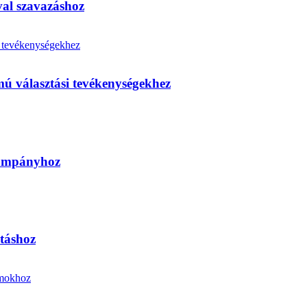
ával szavazáshoz
almú választási tevékenységekhez
 kampányhoz
ztáshoz