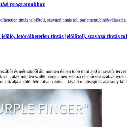
/oltási programokhoz
 jelölő, letörölhetetlen tintás jelölőtoll, szavazó tintá
ezőből és mérnökből áll, minden évben több mint 300 innovatív tervet 
van, akik minden szállítmányt a nemzetközi ellenőrzési szabványok sz
omatizálja a különféle folyamatokat a kiváló minőségű és alacsony költ