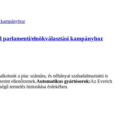
s toll parlamenti/elnökválasztási kampányhoz
alkotunk a piac számára, és néhányat szabadalmaztatni is
erint ellenőrzenek.
Automatikus gyártósorok:
Az Everich
ségű termelés biztosítása érdekében.