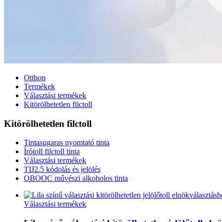
Otthon
Termékek
Választási termékek
Kitörölhetetlen filctoll
Kitörölhetetlen filctoll
Tintasugaras nyomtató tinta
Írótoll filctoll tinta
Választási termékek
TIJ2.5 kódolás és jelölés
OBOOC művészi alkoholos tinta
Választási termékek