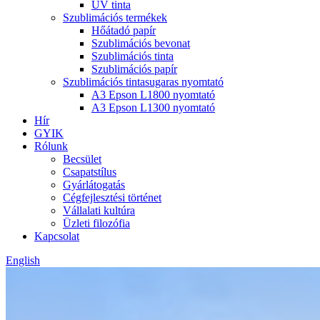
UV tinta
Szublimációs termékek
Hőátadó papír
Szublimációs bevonat
Szublimációs tinta
Szublimációs papír
Szublimációs tintasugaras nyomtató
A3 Epson L1800 nyomtató
A3 Epson L1300 nyomtató
Hír
GYIK
Rólunk
Becsület
Csapatstílus
Gyárlátogatás
Cégfejlesztési történet
Vállalati kultúra
Üzleti filozófia
Kapcsolat
English