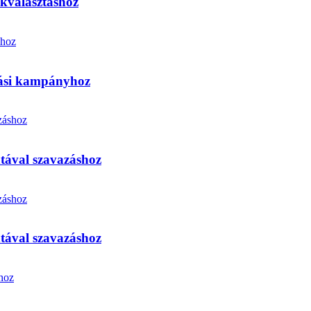
nökválasztáshoz
sztási kampányhoz
intával szavazáshoz
intával szavazáshoz