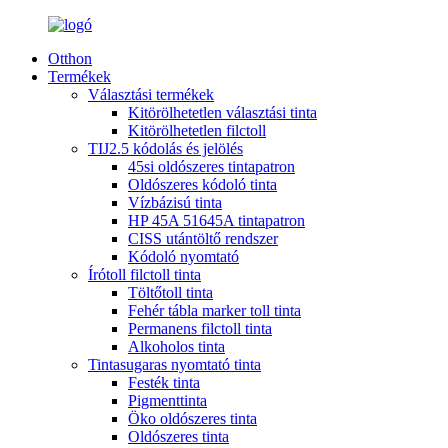
Otthon
Termékek
Választási termékek
Kitörölhetetlen választási tinta
Kitörölhetetlen filctoll
TIJ2.5 kódolás és jelölés
45si oldószeres tintapatron
Oldószeres kódoló tinta
Vízbázisú tinta
HP 45A 51645A tintapatron
CISS utántöltő rendszer
Kódoló nyomtató
Írótoll filctoll tinta
Töltőtoll tinta
Fehér tábla marker toll tinta
Permanens filctoll tinta
Alkoholos tinta
Tintasugaras nyomtató tinta
Festék tinta
Pigmenttinta
Öko oldószeres tinta
Oldószeres tinta