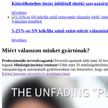
Kitörölhetetlen tintás jelölőtoll elnöki szavazási
bővebben
Választási termékek
5-25%-os SN kék/lila színű ezüst-nitrát választási
bővebben
Miért válasszon minket gyártónak?
Professzionális tervezőcsapatok:
Tervezőcsapatunk több mint 20 terv
fogunk.
Minőségirányítási rendszer:
Több mint 50 minőségellenőrünk 
vizespalackgyár automatizált gyártósorokkal van felszerelve, hogy aut
Kérjen ingyenes tervezést és árajánlatot most