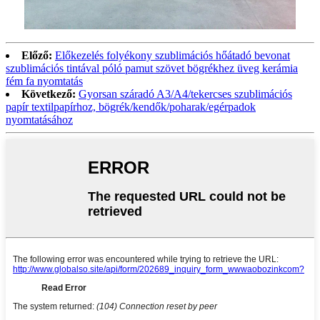
Előző:
Előkezelés folyékony szublimációs hőátadó bevonat
szublimációs tintával póló pamut szövet bögrékhez üveg kerámia
fém fa nyomtatás
Következő:
Gyorsan száradó A3/A4/tekercses szublimációs
papír textilpapírhoz, bögrék/kendők/poharak/egérpadok
nyomtatásához