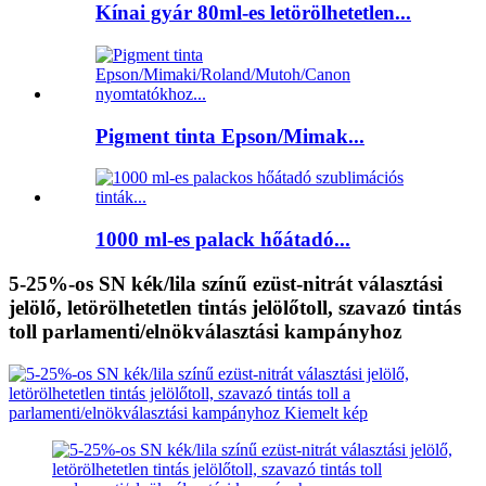
Kínai gyár 80ml-es letörölhetetlen...
Pigment tinta Epson/Mimak...
1000 ml-es palack hőátadó...
5-25%-os SN kék/lila színű ezüst-nitrát választási
jelölő, letörölhetetlen tintás jelölőtoll, szavazó tintás
toll parlamenti/elnökválasztási kampányhoz