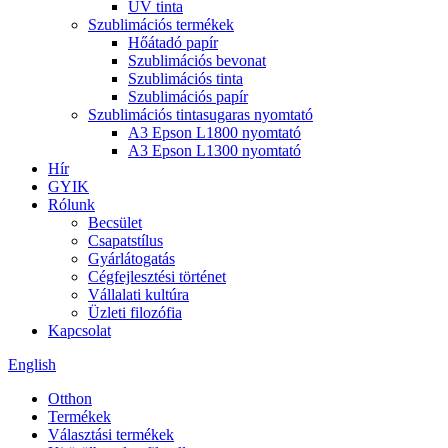
UV tinta
Szublimációs termékek
Hőátadó papír
Szublimációs bevonat
Szublimációs tinta
Szublimációs papír
Szublimációs tintasugaras nyomtató
A3 Epson L1800 nyomtató
A3 Epson L1300 nyomtató
Hír
GYIK
Rólunk
Becsület
Csapatstílus
Gyárlátogatás
Cégfejlesztési történet
Vállalati kultúra
Üzleti filozófia
Kapcsolat
English
Otthon
Termékek
Választási termékek