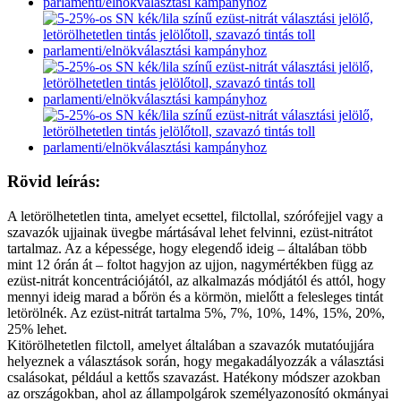
Rövid leírás:
A letörölhetetlen tinta, amelyet ecsettel, filctollal, szórófejjel vagy a
szavazók ujjainak üvegbe mártásával lehet felvinni, ezüst-nitrátot
tartalmaz. Az a képessége, hogy elegendő ideig – általában több
mint 12 órán át – foltot hagyjon az ujjon, nagymértékben függ az
ezüst-nitrát koncentrációjától, az alkalmazás módjától és attól, hogy
mennyi ideig marad a bőrön és a körmön, mielőtt a felesleges tintát
letörölnék. Az ezüst-nitrát tartalma 5%, 7%, 10%, 14%, 15%, 20%,
25% lehet.
Kitörölhetetlen filctoll, amelyet általában a szavazók mutatóujjára
helyeznek a választások során, hogy megakadályozzák a választási
csalásokat, például a kettős szavazást. Hatékony módszer azokban
az országokban, ahol az állampolgárok személyazonosító okmányai