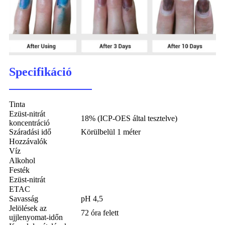
Specifikáció
Tinta
Ezüst-nitrát
18% (ICP-OES által tesztelve)
koncentráció
Száradási idő
Körülbelül 1 méter
Hozzávalók
Víz
Alkohol
Festék
Ezüst-nitrát
ETAC
Savasság
pH 4,5
Jelölések az
72 óra felett
ujjlenyomat-időn