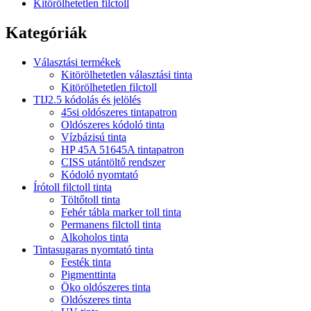
Kitörölhetetlen filctoll
Kategóriák
Választási termékek
Kitörölhetetlen választási tinta
Kitörölhetetlen filctoll
TIJ2.5 kódolás és jelölés
45si oldószeres tintapatron
Oldószeres kódoló tinta
Vízbázisú tinta
HP 45A 51645A tintapatron
CISS utántöltő rendszer
Kódoló nyomtató
Írótoll filctoll tinta
Töltőtoll tinta
Fehér tábla marker toll tinta
Permanens filctoll tinta
Alkoholos tinta
Tintasugaras nyomtató tinta
Festék tinta
Pigmenttinta
Öko oldószeres tinta
Oldószeres tinta