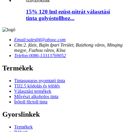
15% 120 lml ezüst-nitrát választási
tinta golyóstollhoz...
Email:
sales04@obooc.com
Cím:
2. fázis, Bajin Ipari Terület, Baizhong város, Minqing
megye, Fuzhou város, Kína
Telefon:
0086-13313769052
Termékek
Tintasugaras nyomtató tinta
TIJ2.5 kódolás és jelölés
Választási termékek
Művészi alkoholos tinta
Írótoll filctoll tinta
Gyorslinkek
Termékek