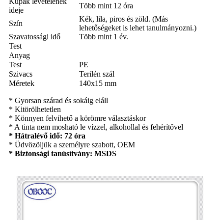
Kupak levételének
Több mint 12 óra
ideje
Kék, lila, piros és zöld. (Más
Szín
lehetőségeket is lehet tanulmányozni.)
Szavatossági idő
Több mint 1 év.
Test
Anyag
Test
PE
Szivacs
Terilén szál
Méretek
140x15 mm
* Gyorsan szárad és sokáig eláll
* Kitörölhetetlen
* Könnyen felvihető a körömre választáskor
* A tinta nem mosható le vízzel, alkohollal és fehérítővel
* Hátralévő idő: 72 óra
* Üdvözöljük a személyre szabott, OEM
* Biztonsági tanúsítvány: MSDS