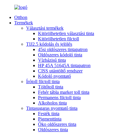
Otthon
Termékek
Választási termékek
Kitörölhetetlen választási tinta
Kitörölhetetlen filctoll
TIJ2.5 kódolás és jelölés
45si oldószeres tintapatron
Oldószeres kódoló tinta
Vízbázisú tinta
HP 45A 51645A tintapatron
CISS utántöltő rendszer
Kódoló nyomtató
Írótoll filctoll tinta
Töltőtoll tinta
Fehér tábla marker toll tinta
Permanens filctoll tinta
Alkoholos tinta
Tintasugaras nyomtató tinta
Festék tinta
Pigmenttinta
Öko oldószeres tinta
Oldószeres tinta