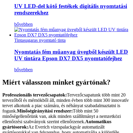
UV LED-del kötő festékek digitális nyomtatási
rendszerekhez
bővebben
Tintasugaras nyomtató tinta
Nyomtatás fém műanyag üvegből készült LED
UV tintára Epson DX7 DX5 nyomtatófejhez
bővebben
Miért válasszon minket gyártónak?
Professzionális tervezőcsapatok:
Tervezőcsapatunk több mint 20
tervezőből és mérnökből áll, minden évben több mint 300 innovatív
tervet alkotunk a piac számára, és néhányat szabadalmaztatni is
fogunk.
Minőségirányítási rendszer:
Több mint 50
minőségellenőrünk van, akik minden szállítmányt a nemzetközi
ellenőrzési szabványok szerint ellenőrzenek.
Automatikus
gyártósorok:
Az Everich vizespalackgyár automatizált
gyártósorokkal van felszerelve, hogy automatizálja a különféle