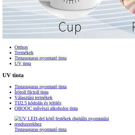
Otthon
Termékek
Tintasugaras nyomtató tinta
UV tinta
UV tinta
Tintasugaras nyomtató tinta
Írótoll filctoll tinta
Választási termékek
TIJ2.5 kódolás és jelölés
OBOOC művészi alkoholos tinta
Tintasugaras nyomtató tinta