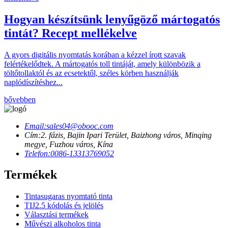
Hogyan készítsünk lenyűgöző mártogatós
tintát? Recept mellékelve
A gyors digitális nyomtatás korában a kézzel írott szavak
felértékelődtek. A mártogatós toll tintáját, amely különbözik a
töltőtollaktól és az ecsetektől, széles körben használják
naplódíszítéshez...
bővebben
Email:
sales04@obooc.com
Cím:
2. fázis, Bajin Ipari Terület, Baizhong város, Minqing
megye, Fuzhou város, Kína
Telefon:
0086-13313769052
Termékek
Tintasugaras nyomtató tinta
TIJ2.5 kódolás és jelölés
Választási termékek
Művészi alkoholos tinta