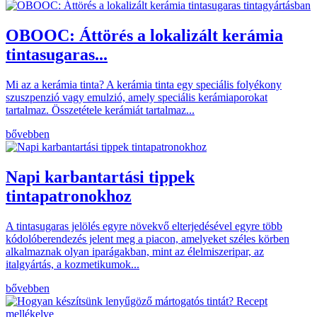
OBOOC: Áttörés a lokalizált kerámia
tintasugaras...
Mi az a kerámia tinta? A kerámia tinta egy speciális folyékony
szuszpenzió vagy emulzió, amely speciális kerámiaporokat
tartalmaz. Összetétele kerámiát tartalmaz...
bővebben
Napi karbantartási tippek
tintapatronokhoz
A tintasugaras jelölés egyre növekvő elterjedésével egyre több
kódolóberendezés jelent meg a piacon, amelyeket széles körben
alkalmaznak olyan iparágakban, mint az élelmiszeripar, az
italgyártás, a kozmetikumok...
bővebben