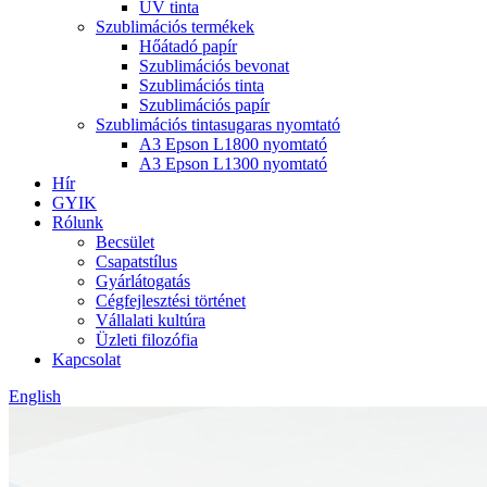
UV tinta
Szublimációs termékek
Hőátadó papír
Szublimációs bevonat
Szublimációs tinta
Szublimációs papír
Szublimációs tintasugaras nyomtató
A3 Epson L1800 nyomtató
A3 Epson L1300 nyomtató
Hír
GYIK
Rólunk
Becsület
Csapatstílus
Gyárlátogatás
Cégfejlesztési történet
Vállalati kultúra
Üzleti filozófia
Kapcsolat
English