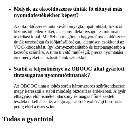
Melyek az ökooldószeres tinták fő előnyei más
nyomdafestékekhez képest?
Az ökooldószeres tinta kiváló anyagkompatibilitást, fokozott
biztonsági jellemzőket, alacsony illékonyságot és minimális
toxicitást kínál. Miközben megőrzi a hagyományos oldószeres
tinták tartósságát és időjárásállóságát, jelentősen csökkenti az
VOC-kibocsátást, így környezetbarátabb és biztonságosabb a
kezelők számára. A tinta kiváló minőségű, precíz nyomtatási
eredményeket is biztosít élénk színekkel.
Stabil a teljesítménye az OBOOC által gyártott
tintasugaras nyomtatótintanak?
Az OBOOC tinta a töltés során háromszoros szűrőrendszeren
megy keresztül a stabil minőség biztosítása érdekében. A gyár
elhagyása előtt ismételt alacsony és magas hőmérsékleti
teszteken kell átesnie, a legmagasabb fényállósági besorolás
pedig eléri a 6-os szintet.
Tudás a gyártótól