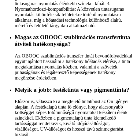
tintasugaras nyomtatás élénkebb színeket kínál. 3.
Nyomathordozó-kompatibilitás: A közvetlen tintasugaras
nyomtatás különféle sík felületekre történő nyomtatásra
alkalmas, míg a hőátadási technológia különböző alakú,
méretű és felületű tárgyakra alkalmazható.
Magas az OBOOC szublimációs transzfertinta
átviteli hatékonysága?
Az OBOOC szublimációs transzfer tintát bevonófolyadékkal
együtt ajánlott használni a hatékony hőátadás elérése, a tinta
megtakarítása nyomtatás közben, valamint a szövetek
puhaságának és légáteresztő képességének hatékony
megőrzése érdekében.
Melyik a jobb: festéktinta vagy pigmenttinta?
Először is, válassza ki a megfelelő tintatípust az Ön igényei
alapján. A festékalapú tinta fő előnye, hogy alacsonyabb
költséggel képes fotóminőségű nyomatokat készíteni élénk
színekkel. Eközben a pigmentalapú tinta kiemelkedő
tartóssággal rendelkezik, kiváló időjárásállóságot,
vízállóságot, UV-állóságot és hosszú távú színmegtartást
biztosít.