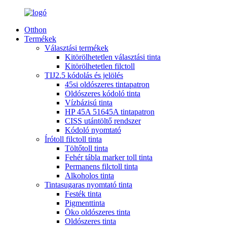
Otthon
Termékek
Választási termékek
Kitörölhetetlen választási tinta
Kitörölhetetlen filctoll
TIJ2.5 kódolás és jelölés
45si oldószeres tintapatron
Oldószeres kódoló tinta
Vízbázisú tinta
HP 45A 51645A tintapatron
CISS utántöltő rendszer
Kódoló nyomtató
Írótoll filctoll tinta
Töltőtoll tinta
Fehér tábla marker toll tinta
Permanens filctoll tinta
Alkoholos tinta
Tintasugaras nyomtató tinta
Festék tinta
Pigmenttinta
Öko oldószeres tinta
Oldószeres tinta