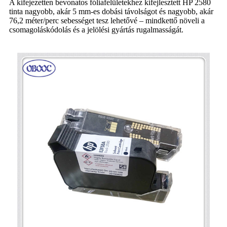
A kifejezetten bevonatos fóliafelületekhez kifejlesztett HP 2580
tinta nagyobb, akár 5 mm-es dobási távolságot és nagyobb, akár
76,2 méter/perc sebességet tesz lehetővé – mindkettő növeli a
csomagoláskódolás és a jelölési gyártás rugalmasságát.