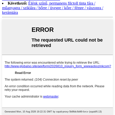
Következő:
Élénk színű, permanens filctoll tinta fára /
műanyagra / sziklára / bőrre / üvegre / kőre / fémre / vászonra /
kerámiára