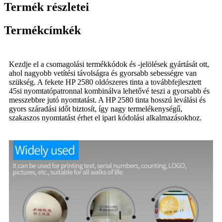
Termék részletei
Termékcímkék
Kezdje el a csomagolási termékkódok és -jelölések gyártását ott,
ahol nagyobb vetítési távolságra és gyorsabb sebességre van
szükség. A fekete HP 2580 oldószeres tinta a továbbfejlesztett
45si nyomtatópatronnal kombinálva lehetővé teszi a gyorsabb és
messzebbre jutó nyomtatást. A HP 2580 tinta hosszú leválási és
gyors száradási időt biztosít, így nagy termelékenységű,
szakaszos nyomtatást érhet el ipari kódolási alkalmazásokhoz.