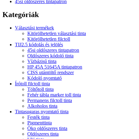
45si oldószeres tintapatron
Kategóriák
Választási termékek
Kitörölhetetlen választási tinta
Kitörölhetetlen filctoll
TIJ2.5 kódolás és jelölés
45si oldószeres tintapatron
Oldószeres kódoló tinta
Vízbázisú tinta
HP 45A 51645A tintapatron
CISS utántöltő rendszer
Kódoló nyomtató
Írótoll filctoll tinta
Töltőtoll tinta
Fehér tábla marker toll tinta
Permanens filctoll tinta
Alkoholos tinta
Tintasugaras nyomtató tinta
Festék tinta
Pigmenttinta
Öko oldószeres tinta
Oldószeres tinta