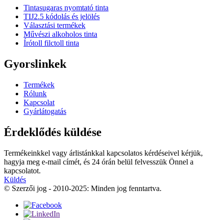
Tintasugaras nyomtató tinta
TIJ2.5 kódolás és jelölés
Választási termékek
Művészi alkoholos tinta
Írótoll filctoll tinta
Gyorslinkek
Termékek
Rólunk
Kapcsolat
Gyárlátogatás
Érdeklődés küldése
Termékeinkkel vagy árlistánkkal kapcsolatos kérdéseivel kérjük,
hagyja meg e-mail címét, és 24 órán belül felvesszük Önnel a
kapcsolatot.
Küldés
© Szerzői jog - 2010-2025: Minden jog fenntartva.