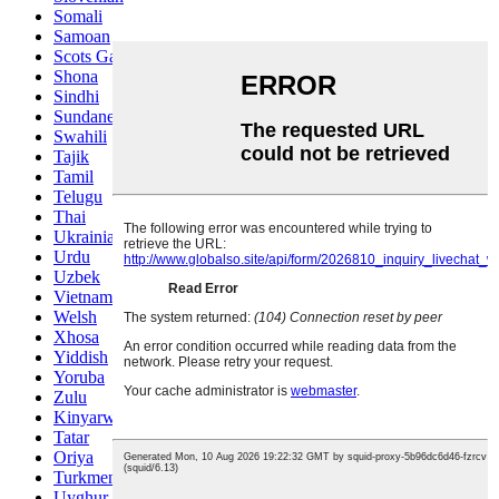
Somali
Samoan
Scots Gaelic
Shona
Sindhi
Sundanese
Swahili
Tajik
Tamil
Telugu
Thai
Ukrainian
Urdu
Uzbek
Vietnamese
Welsh
Xhosa
Yiddish
Yoruba
Zulu
Kinyarwanda
Tatar
Oriya
Turkmen
Uyghur