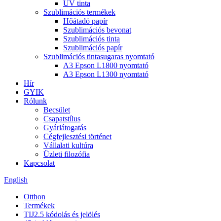
UV tinta
Szublimációs termékek
Hőátadó papír
Szublimációs bevonat
Szublimációs tinta
Szublimációs papír
Szublimációs tintasugaras nyomtató
A3 Epson L1800 nyomtató
A3 Epson L1300 nyomtató
Hír
GYIK
Rólunk
Becsület
Csapatstílus
Gyárlátogatás
Cégfejlesztési történet
Vállalati kultúra
Üzleti filozófia
Kapcsolat
English
Otthon
Termékek
TIJ2.5 kódolás és jelölés