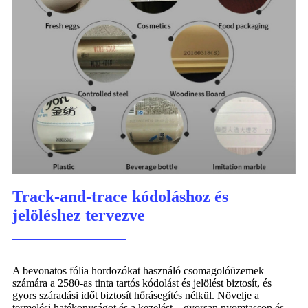
Track-and-trace kódoláshoz és
jelöléshez tervezve
A bevonatos fólia hordozókat használó csomagolóüzemek
számára a 2580-as tinta tartós kódolást és jelölést biztosít, és
gyors száradási időt biztosít hőrásegítés nélkül. Növelje a
termelési hatékonyságot és a kezelést – gyorsan nyomtasson és