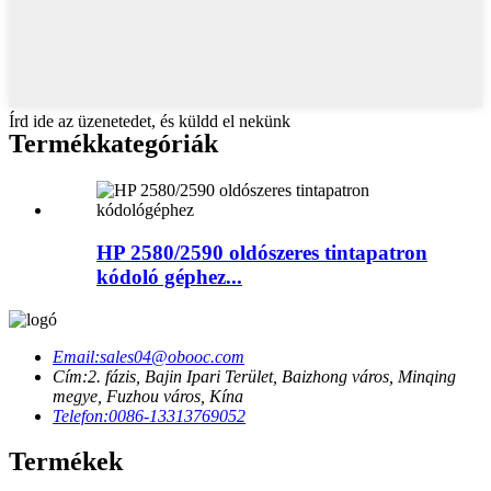
Írd ide az üzenetedet, és küldd el nekünk
Termékkategóriák
HP 2580/2590 oldószeres tintapatron
kódoló géphez...
Email:
sales04@obooc.com
Cím:
2. fázis, Bajin Ipari Terület, Baizhong város, Minqing
megye, Fuzhou város, Kína
Telefon:
0086-13313769052
Termékek