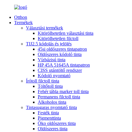
Otthon
Termékek
Választási termékek
Kitörölhetetlen választási tinta
Kitörölhetetlen filctoll
TIJ2.5 kódolás és jelölés
45si oldószeres tintapatron
Oldószeres kódoló tinta
Vízbázisú tinta
HP 45A 51645A tintapatron
CISS utántöltő rendszer
Kódoló nyomtató
Írótoll filctoll tinta
Töltőtoll tinta
Fehér tábla marker toll tinta
Permanens filctoll tinta
Alkoholos tinta
Tintasugaras nyomtató tinta
Festék tinta
Pigmenttinta
Öko oldószeres tinta
Oldószeres tinta