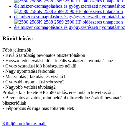
Rövid leírás:
Főbb jellemzők
• Kiváló tartósság bevonatos bliszterfóliákon
• Hosszú fedélleválási idő – ideális szakaszos nyomtatáshoz
• Gyors száradási idő hőrásegítés nélkül
• Nagy nyomtatási felbontás
• Maszatolás-, fakulás- és vízálló1
• Gyorsabb nyomtatási sebesség2
• Nagyobb vetítési távolság2
Próbálja ki a fekete HP 2580 oldószeres tintát a következőn:
• Bevonatos aljzatok, mint például nitrocellulóz és
akril bevonatú
bliszterfóliák
• Félporózus és rugalmas fóliafelületek
Küldjön nekünk e-mailt