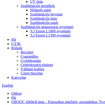
UV tinta
Szublimációs termékek
Hőátadó papír
Szublimációs bevonat
Szublimációs tinta
Szublimációs papír
Szublimációs tintasugaras nyomtató
A3 Epson L1800 nyomtató
A3 Epson L1300 nyomtató
Hír
GYIK
Rólunk
Becsület
Csapatstílus
Gyárlátogatás
Cégfejlesztési történet
Vállalati kultúra
Üzleti filozófia
Kapcsolat
English
Otthon
Hír
OBOOC töltőtoll tinta – Klasszikus minőség, nosztalgikus 70-es