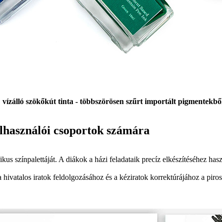
zálló szökőkút tinta - többszörösen szűrt importált pigmentekből
elhasználói csoportok számára
zikus színpalettáját. A diákok a házi feladataik precíz elkészítéséhez 
atalos iratok feldolgozásához és a kéziratok korrektúrájához a piros töl