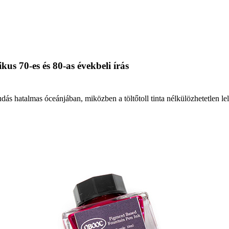
us 70-es és 80-as évekbeli írás
udás hatalmas óceánjában, miközben a töltőtoll tinta nélkülözhetetlen l