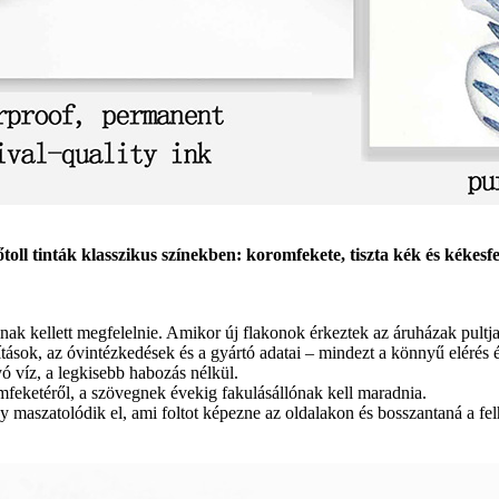
őtoll tinták klasszikus színekben: koromfekete, tiszta kék és kékesfe
nak kellett megfelelnie. Amikor új flakonok érkeztek az áruházak pultj
asítások, az óvintézkedések és a gyártó adatai – mindezt a könnyű elérés
ó víz, a legkisebb habozás nélkül.
feketéről, a szövegnek évekig fakulásállónak kell maradnia.
y maszatolódik el, ami foltot képezne az oldalakon és bosszantaná a fel