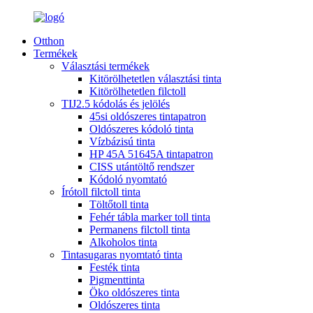
Otthon
Termékek
Választási termékek
Kitörölhetetlen választási tinta
Kitörölhetetlen filctoll
TIJ2.5 kódolás és jelölés
45si oldószeres tintapatron
Oldószeres kódoló tinta
Vízbázisú tinta
HP 45A 51645A tintapatron
CISS utántöltő rendszer
Kódoló nyomtató
Írótoll filctoll tinta
Töltőtoll tinta
Fehér tábla marker toll tinta
Permanens filctoll tinta
Alkoholos tinta
Tintasugaras nyomtató tinta
Festék tinta
Pigmenttinta
Öko oldószeres tinta
Oldószeres tinta