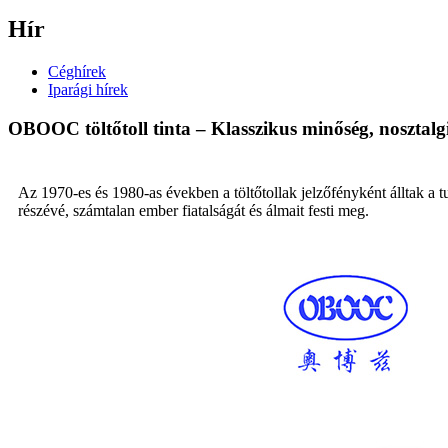
Hír
Céghírek
Iparági hírek
OBOOC töltőtoll tinta – Klasszikus minőség, nosztalgik
Az 1970-es és 1980-as években a töltőtollak jelzőfényként álltak a t
részévé, számtalan ember fiatalságát és álmait festi meg.